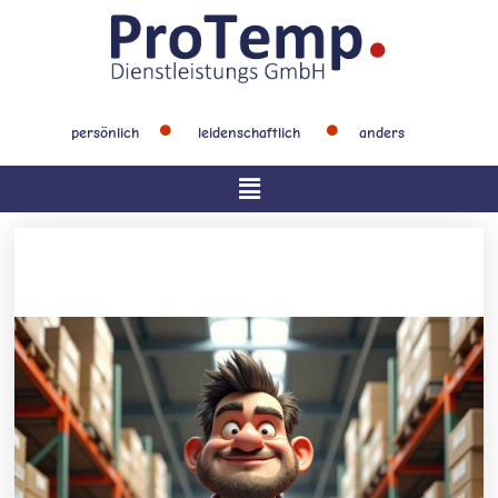
Zum
Inhalt
springen
persönlich
leidenschaftlich
anders
Main
Menu