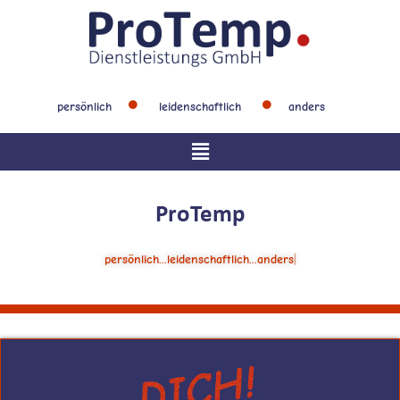
Zum
Inhalt
springen
persönlich
leidenschaftlich
anders
Main
Menu
ProTemp
persönlich...leidenschaftlich...anders
|